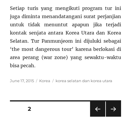
Setiap turis yang mengikuti program tur ini
juga diminta menandatangani surat perjanjian
untuk tidak menuntut apapun jika terjadi
kontak senjata antara Korea Utara dan Korea
Selatan. Tur Panmunjeom ini dijuluki sebagai
‘the most dangerous tour’ karena berlokasi di
area perang (war zone) yang sewaktu-waktu
bisa pecah.
Posted
Categories
Tags
June 17, 2015
Korea
korea selatan dan korea utara
on
Posts
PAGE
2
PRE
NEXT
pagination
VIOU
PAG
S
E