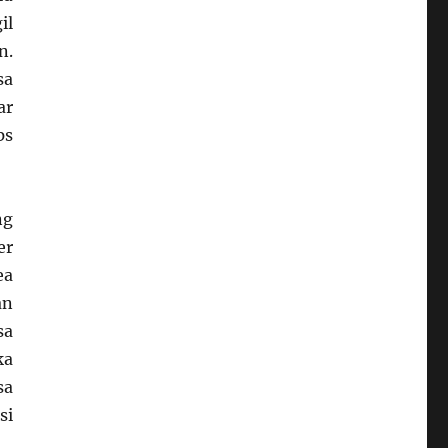
il
n.
sa
ar
ps
ng
er
ea
an
sa
ka
sa
si