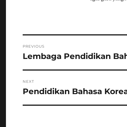
Post
PREVIOUS
navigation
Lembaga Pendidikan Bah
Previous
post:
NEXT
Pendidikan Bahasa Kore
Next
post: