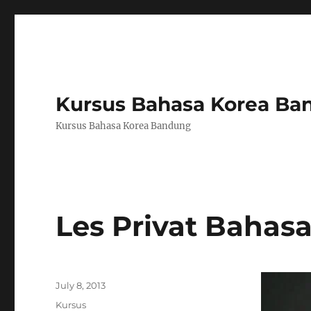
Kursus Bahasa Korea Ba
Kursus Bahasa Korea Bandung
Les Privat Bahas
Author
Posted
July 8, 2013
on
Categories
Kursus