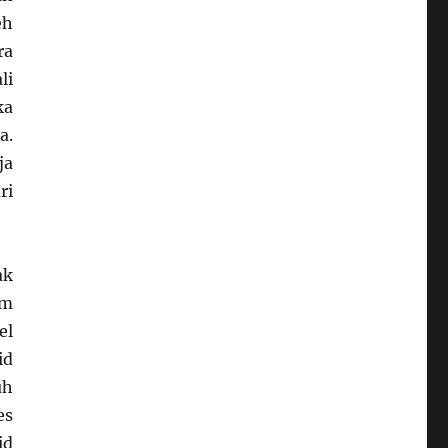
eh
ra
li
ka
a.
ja
ri
ak
am
el
id
uh
es
id