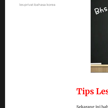
Tags
les privat bahasa korea
Tips Le
Sekarang ini ba