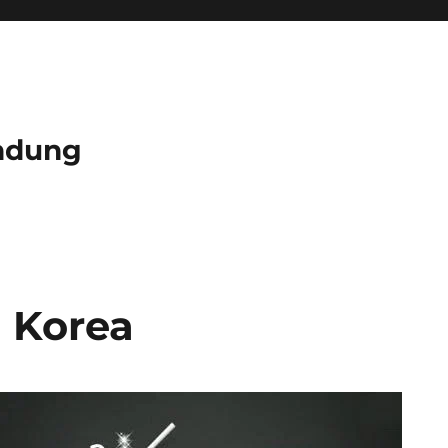
ndung
a Korea