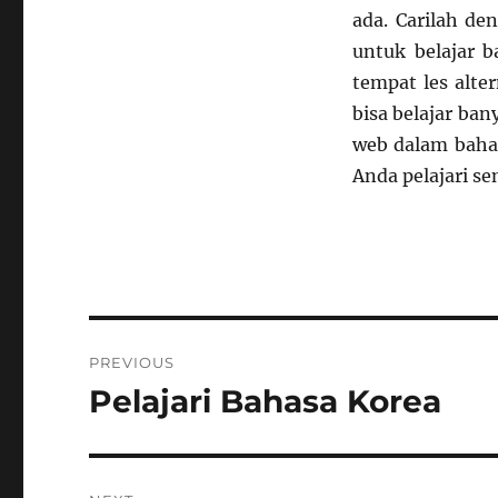
ada. Carilah d
untuk belajar 
tempat les alte
bisa belajar ba
web dalam bahas
Anda pelajari se
Post
PREVIOUS
navigation
Pelajari Bahasa Korea
Previous
post: