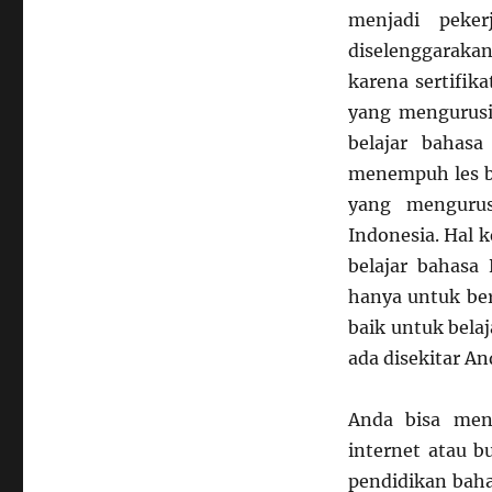
menjadi peke
diselenggarak
karena sertifik
yang mengurusi
belajar bahas
menempuh les ba
yang mengurus
Indonesia. Hal 
belajar bahasa 
hanya untuk be
baik untuk bela
ada disekitar A
Anda bisa men
internet atau b
pendidikan baha