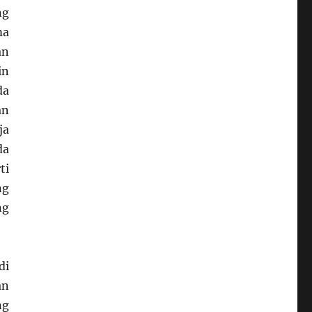
ng
ma
an
in
da
an
ja
da
ti
ng
ng
di
an
ng