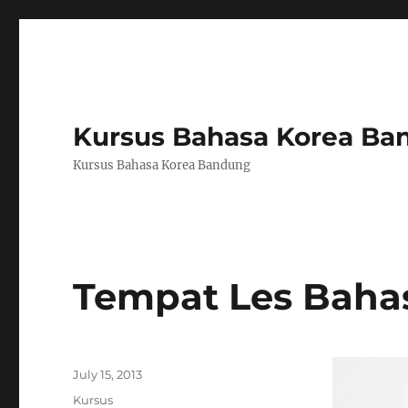
Kursus Bahasa Korea Ba
Kursus Bahasa Korea Bandung
Tempat Les Baha
Author
Posted
July 15, 2013
on
Categories
Kursus