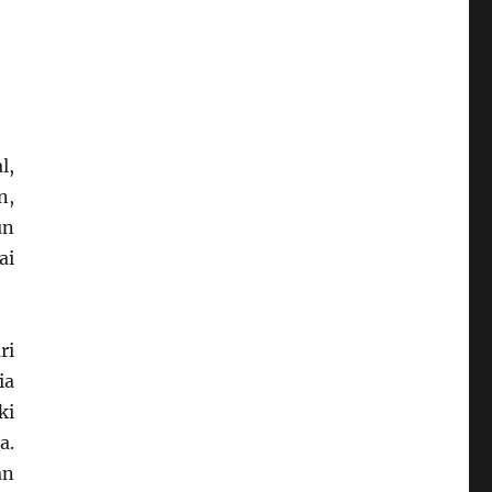
l,
n,
un
ai
ri
ia
ki
a.
an