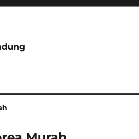
ndung
ah
orea Murah