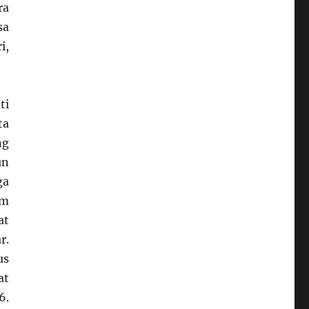
ra
sa
i,
ti
ta
ng
un
ga
am
at
r.
us
at
6.