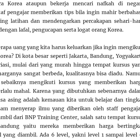
ra Korea ataupun bekerja mencari nafkah di nega
staf pengajar memberikan tips bila ingin mahir berbaha
ring latihan dan mendengarkan percakapan sehari-har
dengan lafal, pengucapan serta logat orang Korea.
erapa uang yang kita harus keluarkan jika ingin mengiku
orea? Di kota besar seperti Jakarta, Bandung, Yogyakar
iasi, mulai dari yang murah hingga tempat kursus ya
 harganya sangat berbeda, kualitasnya bisa diadu. Nam
 sebaiknya mengikuti kursus yang memberikan har
erlalu mahal. Karena yang dibutuhkan sebenarnya dal
a asing adalah kemauan kita untuk belajar dan tingk
m menyerap ilmu yang diberikan oleh staff pengaja
mbil dari BNP Training Center, salah satu tempat kurs
andung yaitu mereka memberikan harga bertingk
 yang diambil. Ada 6 level, yakni level 1 sampai level 