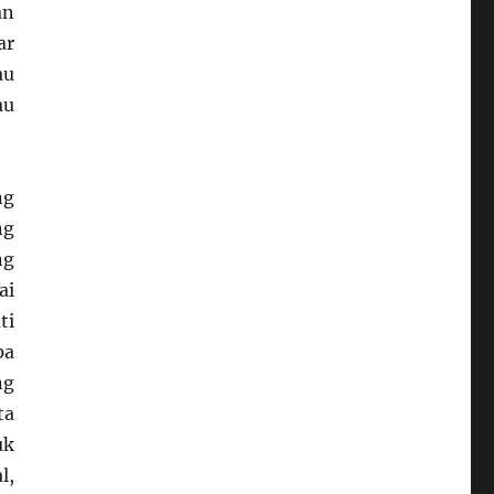
an
ar
au
au
ng
ng
ng
ai
ti
pa
ng
ta
uk
l,