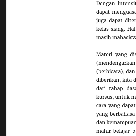
Dengan intensi
dapat menguasai
juga dapat dite
kelas siang. Ha
masih mahasiswa
Materi yang di
(mendengarkan)
(berbicara), da
diberikan, kita 
dari tahap das
kursus, untuk 
cara yang dapa
yang berbahasa 
dan kemampuan k
mahir belajar 