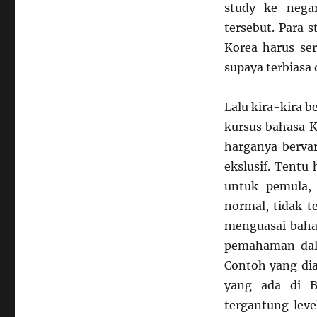
study ke nega
tersebut. Para 
Korea harus se
supaya terbiasa 
Lalu kira-kira b
kursus bahasa K
harganya bervar
ekslusif. Tentu
untuk pemula,
normal, tidak t
menguasai bahas
pemahaman dala
Contoh yang dia
yang ada di B
tergantung level