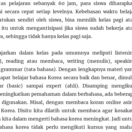
tas pelajaran sebanyak 60 jam, para siswa diharapk
 secara cepat setiap levelnya. Kebebasan waktu belaj
ntukan sendiri oleh siswa, bisa memilih kelas pagi at
l itu untuk mengantisipasi jika siswa sudah bekerja at
, sehingga tidak hanya kelas pagi saja.
ajarkan dalam kelas pada umumnya meliputi listeni
, reading atau membaca, writing (menulis), speaki
n grammar (tata bahasa). Dengan lengkapnya materi ya
dapat belajar bahasa Korea secara baik dan benar, dimul
ar (basic) sampai expert (ahli). Disamping mengiku
meningkatkan pemahaman dalam berbahasa, ada bebera
t digunakan. Misal, dengan membaca koran online asi
Korea. Disitu kita dilatih untuk membaca agar kosaka
ita dalam mengerti bahasa korea meningkat. Jadi unt
bahasa korea tidak perlu mengikuti kursus yang maha