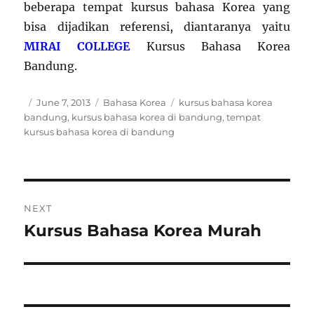
beberapa tempat kursus bahasa Korea yang
bisa dijadikan referensi, diantaranya yaitu
MIRAI COLLEGE
Kursus Bahasa Korea
Bandung.
Author
Posted
Categories
Tags
June 7, 2013
Bahasa Korea
kursus bahasa korea
on
bandung
,
kursus bahasa korea di bandung
,
tempat
kursus bahasa korea di bandung
Post
NEXT
navigation
Kursus Bahasa Korea Murah
Next
post: