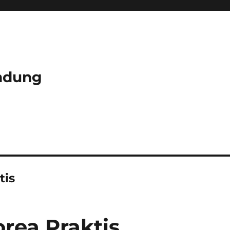
ndung
tis
rea Praktis