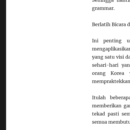
Sehingga nanti
grammar.
Berlatih Bicara
Ini penting 
mengaplikasikan
yang satu visi d
sehari-hari ya
orang Korea y
mempraktekkan t
Itulah bebera
memberikan ga
tekad pasti se
semua membutu