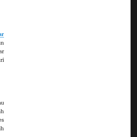
ar
un
ar
ri
au
ah
es
ih