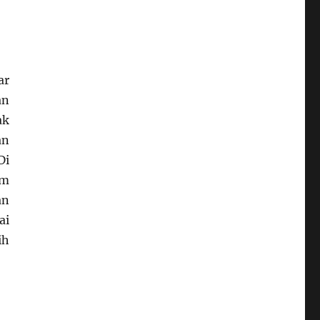
ar
an
ak
an
Di
am
an
ai
ih