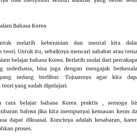
nya bisa menyusun sendiri kalimat yang benar sesu
 dalam Bahasa Korea
untuk melatih keberanian dan mental kita dal
 teori. Untuk itu, sebaiknya mencari sahabat atau tem
alam belajar bahasa Korea. Berlatih mulai dari percakap
ng sederhana, bisa juga dengan mengajak berkenal
ang sedang berlibur. Tujuannya agar kita dap
eori yang sudah dipelajari.
pa cara belajar bahasa Korea praktis , semoga bi
mbaran bahwa jika kita mempunyai kemauan keras d
mua dapat dikuasai. Kuncinya adalah kesabaran, kare
hkan proses.