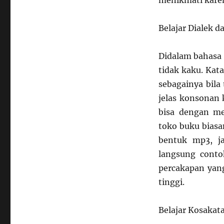
menikmati karen
Belajar Dialek 
Didalam bahasa 
tidak kaku. Kat
sebagainya bila
jelas konsonan
bisa dengan me
toko buku bias
bentuk mp3, ja
langsung conto
percakapan yang
tinggi.
Belajar Kosakat